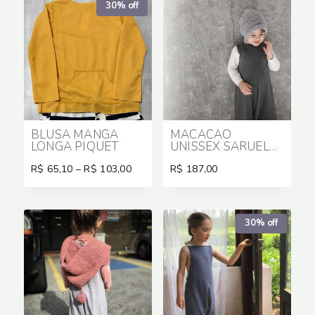
30% off
BLUSA MANGA
MACACÃO
LONGA PIQUET
UNISSEX SARUEL
MALHA
Price
R$
65,10
–
R$
103,00
R$
187,00
range:
R$ 65,10
through
R$ 103,00
30% off