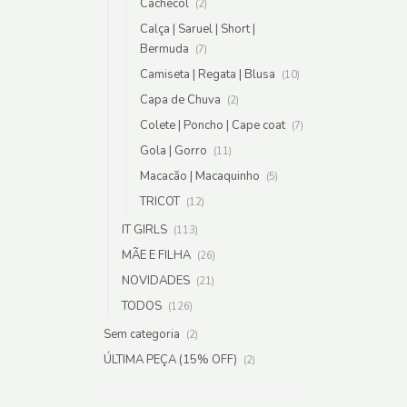
Cachecol
(2)
Calça | Saruel | Short |
Bermuda
(7)
Camiseta | Regata | Blusa
(10)
Capa de Chuva
(2)
Colete | Poncho | Cape coat
(7)
Gola | Gorro
(11)
Macacão | Macaquinho
(5)
TRICOT
(12)
IT GIRLS
(113)
MÃE E FILHA
(26)
NOVIDADES
(21)
TODOS
(126)
Sem categoria
(2)
ÚLTIMA PEÇA (15% OFF)
(2)