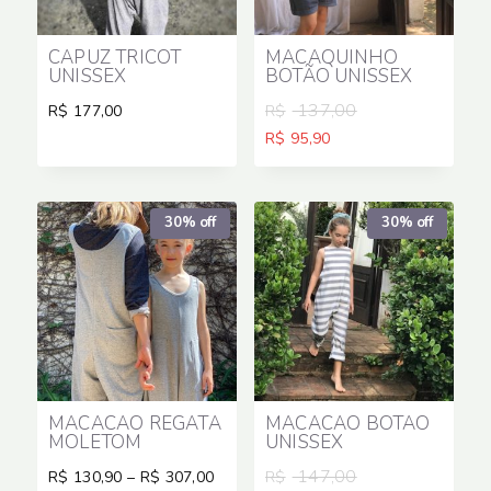
CAPUZ TRICOT
MACAQUINHO
UNISSEX
BOTÃO UNISSEX
O
137,00
R$
R$
177,00
preço
O
R$
95,90
original
preço
era:
atual
R$ 137,00.
é:
R$ 95,90.
30% off
30% off
MACACÃO REGATA
MACACÃO BOTÃO
MOLETOM
UNISSEX
Price
O
147,00
R$
R$
130,90
–
R$
307,00