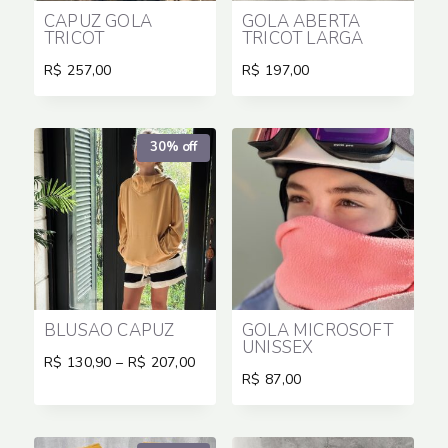
CAPUZ GOLA
GOLA ABERTA
TRICOT
TRICOT LARGA
R$
257,00
R$
197,00
30% off
BLUSÃO CAPUZ
GOLA MICROSOFT
UNISSEX
Price
R$
130,90
–
R$
207,00
range:
R$
87,00
R$ 130,90
through
R$ 207,00