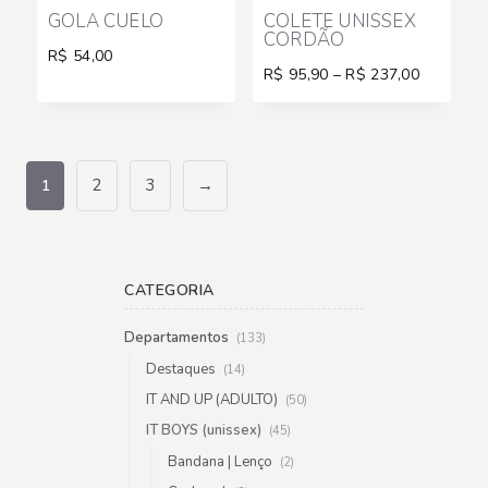
GOLA CUELO
COLETE UNISSEX
CORDÃO
R$
54,00
Price
R$
95,90
–
R$
237,00
range:
R$ 95,90
through
R$ 237,0
2
3
→
1
CATEGORIA
Departamentos
(133)
Destaques
(14)
IT AND UP (ADULTO)
(50)
IT BOYS (unissex)
(45)
Bandana | Lenço
(2)