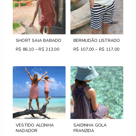
SHORT SAIA BABADO
BERMUDÃO LISTRADO
R$
86,10
–
R$
213,00
Price
R$
107,00
–
R$
117,00
Price
range:
range:
R$ 86,10
R$ 107,
through
through
R$ 213,00
R$ 117,
VESTIDO ALCINHA
SAIDINHA GOLA
NADADOR
FRANZIDA