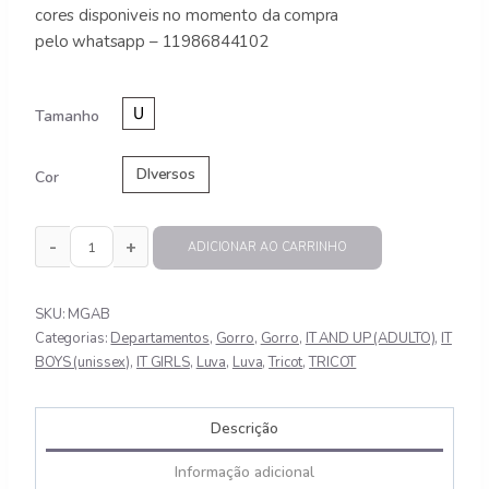
cores disponiveis no momento da compra
pelo whatsapp – 11986844102
Tamanho
DIversos
Cor
ADICIONAR AO CARRINHO
GOLA ABERTA TRICOT LARGA quantidade
SKU:
MGAB
Categorias:
Departamentos
,
Gorro
,
Gorro
,
IT AND UP (ADULTO)
,
IT
BOYS (unissex)
,
IT GIRLS
,
Luva
,
Luva
,
Tricot
,
TRICOT
Descrição
Informação adicional