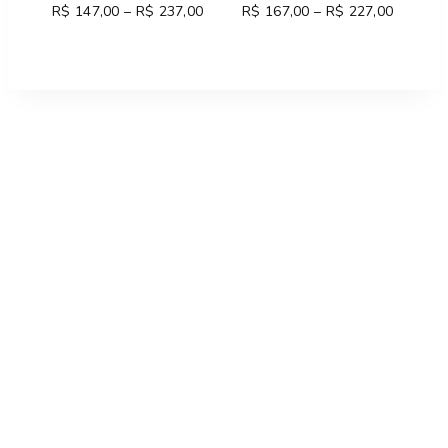
R$
147,00
–
R$
237,00
Price
R$
167,00
–
R$
227,00
Price
range:
range:
R$ 147,00
R$ 167,
through
through
R$ 237,00
R$ 227,