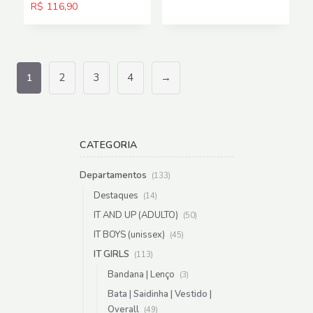
R$ 109,
O
R$
116,90
original
through
preço
era:
R$ 257,
atual
R$ 167,00.
é:
R$ 116,90.
2
3
4
→
1
CATEGORIA
Departamentos
(133)
Destaques
(14)
IT AND UP (ADULTO)
(50)
IT BOYS (unissex)
(45)
IT GIRLS
(113)
Bandana | Lenço
(3)
Bata | Saidinha | Vestido |
Overall
(49)