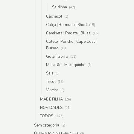
Saidinha
(47)
Cachecol
(1)
Calça | Bermuda | Short
(15)
Camiseta | Regata | Blusa
(18)
Colete | Poncho | Cape Coat |
Blusão
(10)
Gola | Gorro
(11)
Macacão | Macaquinho
(7)
Saia
(3)
Tricot
(13)
Viseira
(3)
MÃE E FILHA
(26)
NOVIDADES
(21)
TODOS
(126)
Sem categoria
(2)
ÚLTIMA PEÇA (15% OFF)
(2)