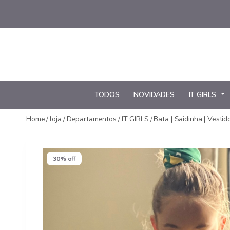
Pular
para
o
Conteúdo
TODOS
NOVIDADES
IT GIRLS
Home
/
loja
/
Departamentos
/
IT GIRLS
/
Bata | Saidinha | Vestid
30% off