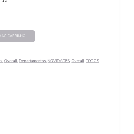
through
R$ 167,00
R AO CARRINHO
de
o | Overall
,
Departamentos
,
NOVIDADES
,
Overall
,
TODOS