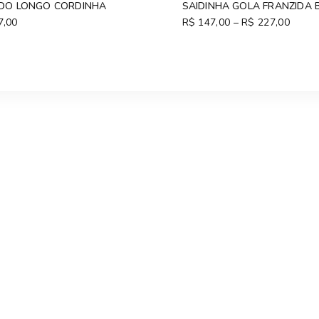
IDO LONGO CORDINHA
SAIDINHA GOLA FRANZIDA
7,00
R$
147,00
–
R$
227,00
Price
range
R$ 14
throu
R$ 22