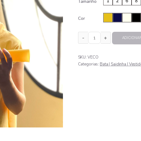
Tamanho
Cor
ADICIONA
VESTIDO CORDÃO quantida
SKU:
VECO
Categorias:
Bata | Saidinha | Vestid