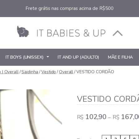
Frete grátis nas compras acima de R$500
IT BOYS (UNISSEX)
IT AND UP (ADULTO)
MÃE E FILHA
o | Overall
/
Saidinha
/
Vestido
/
Overall
/
VESTIDO CORDÃO
VESTIDO CORD
102,90
167,0
R$
–
R$