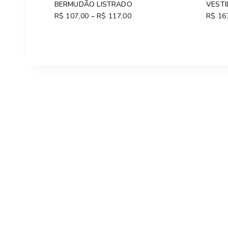
BERMUDÃO LISTRADO
VEST
R$
107,00
–
R$
117,00
Price
R$
16
range:
R$ 107,00
through
R$ 117,00