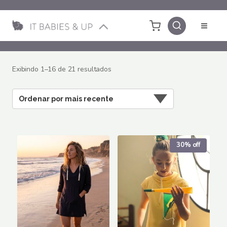
Pular
para
o
Conteúdo
Classificado
Exibindo 1–16 de 21 resultados
por
mais
recente
30% off