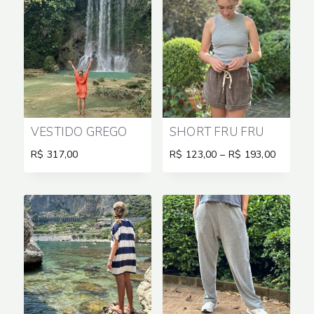
VESTIDO GREGO
SHORT FRU FRU
Price
R$
317,00
R$
123,00
–
R$
193,00
range:
R$ 123,
through
R$ 193,