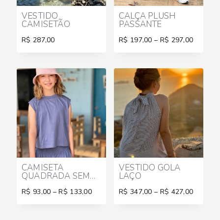
VESTIDO
CALÇA PLUSH
CAMISETÃO
PASSANTE
Price
R$
287,00
R$
197,00
–
R$
297,00
range:
R$ 197,
through
R$ 297,
CAMISETA
VESTIDO GOLA
QUADRADA SEM
LAÇO
MANGA
Price
Price
R$
93,00
–
R$
133,00
R$
347,00
–
R$
427,00
range:
range:
R$ 93,00
R$ 347,
through
through