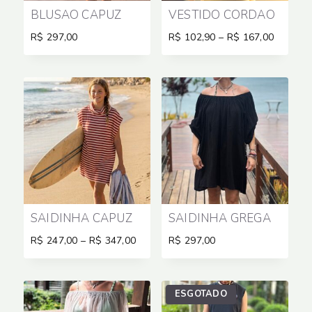
BLUSÃO CAPUZ
VESTIDO CORDÃO
Price
R$
297,00
R$
102,90
–
R$
167,00
range:
R$ 102,
through
R$ 167,
SAIDINHA CAPUZ
SAIDINHA GREGA
Price
R$
247,00
–
R$
347,00
R$
297,00
range:
R$ 247,00
through
R$ 347,00
ESGOTADO