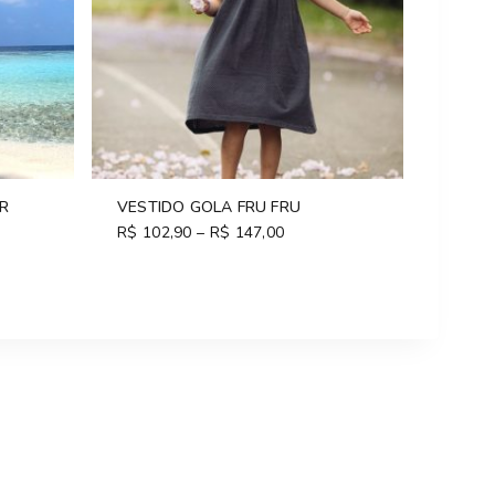
R
VESTIDO GOLA FRU FRU
R$
102,90
–
R$
147,00
Price
:
range:
7,00
R$ 102,90
gh
through
7,00
R$ 147,00