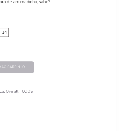
cara de arrumadinha, sabe?
through
R$ 207,00
R AO CARRINHO
MANGA CURTA quantidade
RLS
,
Overall
,
TODOS