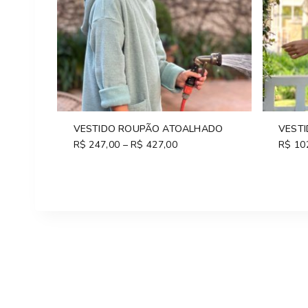
VESTIDO ROUPÃO ATOALHADO
VESTI
R$
247,00
–
R$
427,00
Price
R$
10
range:
R$ 247,00
through
R$ 427,00