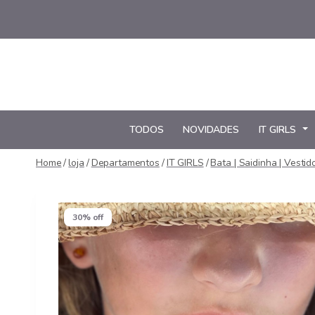
Pular
para
o
Conteúdo
TODOS
NOVIDADES
IT GIRLS
Home
/
loja
/
Departamentos
/
IT GIRLS
/
Bata | Saidinha | Vestid
30% off