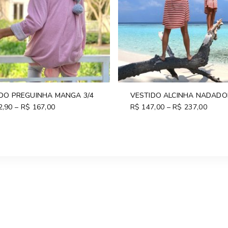
DO PREGUINHA MANGA 3/4
VESTIDO ALCINHA NADADO
2,90
–
R$
167,00
Price
R$
147,00
–
R$
237,00
Price
range:
range
R$ 102,90
R$ 14
through
throu
R$ 167,00
R$ 23