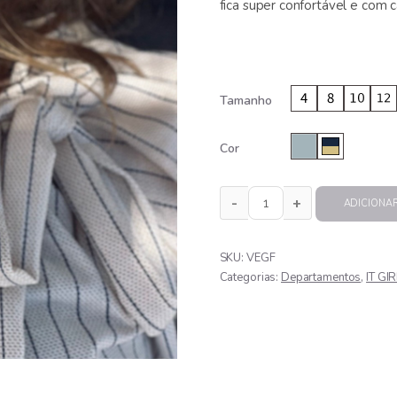
fica super confortável e com 
Tamanho
Cor
ADICIONA
VESTIDO GOLA FRANZIDA 
SKU:
VEGF
Categorias:
Departamentos
,
IT GI