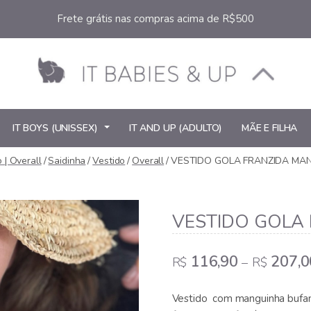
Frete grátis nas compras acima de R$500
IT BOYS (UNISSEX)
IT AND UP (ADULTO)
MÃE E FILHA
o | Overall
/
Saidinha
/
Vestido
/
Overall
/
VESTIDO GOLA FRANZIDA MA
VESTIDO GOLA
116,90
207,0
R$
–
R$
Vestido com manguinha bufant