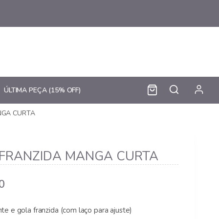
ÚLTIMA PEÇA (15% OFF)
NGA CURTA
 FRANZIDA MANGA CURTA
Price
0
range:
e e gola franzida (com laço para ajuste)
R$ 116,90