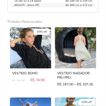
Produtos Relacionados
30% off
VESTIDO BOHO
VESTIDO NADADOR
FRU FRU
O
R$
74,90
O
107,00
R$
R$
187,00
–
R$
207,00
Price
preço
preço
range:
original
atual
R$ 187,
era:
é:
through
R$ 107,00.
R$ 74,90.
30% off
R$ 207,