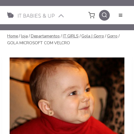
Pular
para
o
Conteúdo
Home
/
loja
/
Departamentos
/
IT GIRLS
/
Gola | Gorro
/
Gorro
/
GOLA MICROSOFT COM VELCRO