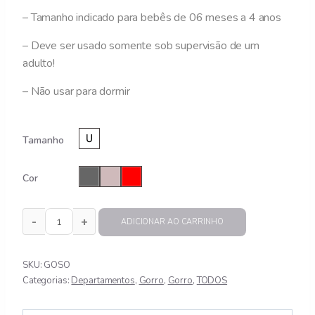
– Tamanho indicado para bebês de 06 meses a 4 anos
– Deve ser usado somente sob supervisão de um
adulto!
– Não usar para dormir
Tamanho
Cor
ADICIONAR AO CARRINHO
GOLA MICROSOFT COM VELCRO quantidade
SKU:
GOSO
Categorias:
Departamentos
,
Gorro
,
Gorro
,
TODOS