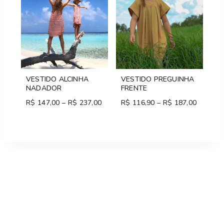
VESTIDO ALCINHA
VESTIDO PREGUINHA
NADADOR
FRENTE
R$
147,00
–
R$
237,00
Price
R$
116,90
–
R$
187,00
Price
range:
range:
R$ 147,00
R$ 116,
through
through
R$ 237,00
R$ 187,