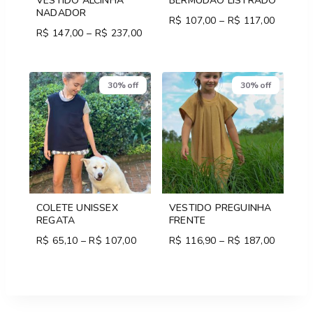
VESTIDO ALCINHA
BERMUDÃO LISTRADO
NADADOR
R$
107,00
–
R$
117,00
Price
R$
147,00
–
R$
237,00
Price
range:
range:
R$ 107,
R$ 147,00
through
through
R$ 117,
30% off
R$ 237,00
30% off
COLETE UNISSEX
VESTIDO PREGUINHA
REGATA
FRENTE
R$
65,10
–
R$
107,00
Price
R$
116,90
–
R$
187,00
Price
range:
range:
R$ 65,10
R$ 116,
through
through
R$ 107,00
R$ 187,