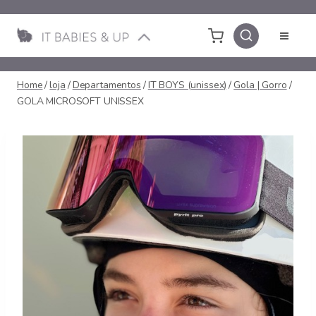
Pular
para
o
Conteúdo
Home
/
loja
/
Departamentos
/
IT BOYS (unissex)
/
Gola | Gorro
/
GOLA MICROSOFT UNISSEX