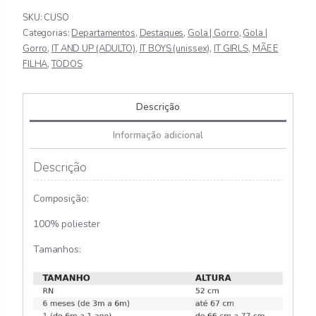
SKU:
CUSO
Categorias:
Departamentos
,
Destaques
,
Gola | Gorro
,
Gola |
Gorro
,
IT AND UP (ADULTO)
,
IT BOYS (unissex)
,
IT GIRLS
,
MÃE E
FILHA
,
TODOS
Descrição
Informação adicional
Descrição
Composição:
100% poliester
Tamanhos: