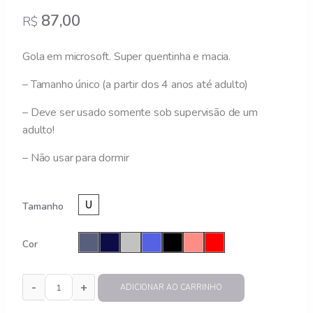
87,00
R$
Gola em microsoft. Super quentinha e macia.
– Tamanho único (a partir dos 4 anos até adulto)
– Deve ser usado somente sob supervisão de um
adulto!
– Não usar para dormir
Tamanho
Cor
ADICIONAR AO CARRINHO
GOLA MICROSOFT UNISSEX quantidade