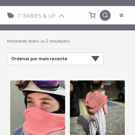
Pular
para
o
Conteúdo
Classificado
Mostrando todos os 2 resultados
por
mais
recente