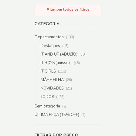
R$ 187,00
✕ Limpar todos os filtros
CATEGORIA
Departamentos
(133)
Destaques
(15)
IT AND UP (ADULTO)
(50)
IT BOYS (unissex)
(45)
IT GIRLS
(113)
MÃE E FILHA
(26)
NOVIDADES
(21)
TODOS
(126)
Sem categoria
(2)
ÚLTIMA PEÇA (15% OFF)
(2)
FILTRAR POR PREÇO