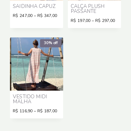
SAIDINHA CAPUZ
CALÇA PLUSH
PASSANTE
Price
R$
247,00
–
R$
347,00
Price
range:
R$
197,00
–
R$
297,00
range:
R$ 247,00
R$ 197,
through
through
R$ 347,00
R$ 297,
30% off
VESTIDO MIDI
MALHA
Price
R$
116,90
–
R$
187,00
range:
R$ 116,90
through