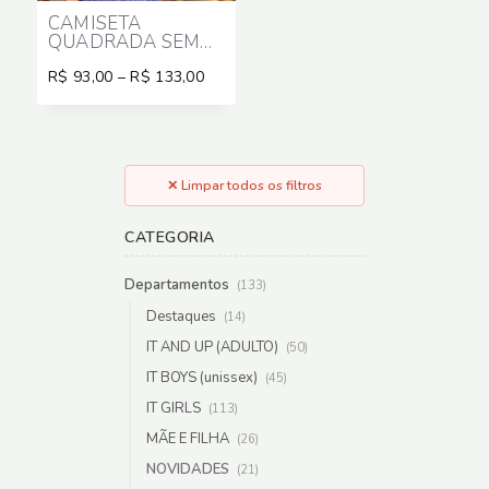
CAMISETA
QUADRADA SEM
MANGA
Price
R$
93,00
–
R$
133,00
range:
R$ 93,00
through
R$ 133,00
✕ Limpar todos os filtros
CATEGORIA
Departamentos
(133)
Destaques
(14)
IT AND UP (ADULTO)
(50)
IT BOYS (unissex)
(45)
IT GIRLS
(113)
MÃE E FILHA
(26)
NOVIDADES
(21)