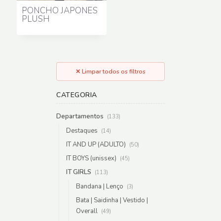
PONCHO JAPONÊS
PLUSH
✕ Limpar todos os filtros
CATEGORIA
Departamentos
(133)
Destaques
(14)
IT AND UP (ADULTO)
(50)
IT BOYS (unissex)
(45)
IT GIRLS
(113)
Bandana | Lenço
(3)
Bata | Saidinha | Vestido |
Overall
(49)