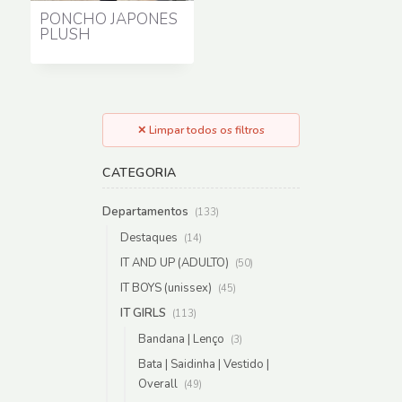
PONCHO JAPONÊS
PLUSH
✕ Limpar todos os filtros
CATEGORIA
Departamentos
(133)
Destaques
(14)
IT AND UP (ADULTO)
(50)
IT BOYS (unissex)
(45)
IT GIRLS
(113)
Bandana | Lenço
(3)
Bata | Saidinha | Vestido |
Overall
(49)